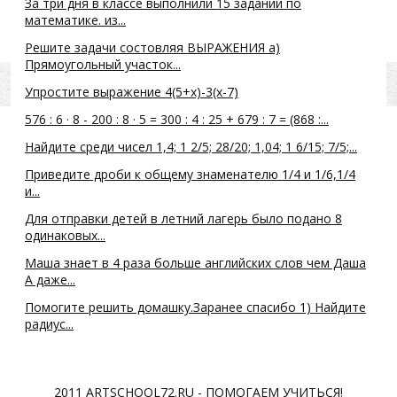
За три дня в классе выполнили 15 заданий по
математике. из...
Решите задачи состовляя ВЫРАЖЕНИЯ а)
Прямоугольный участок...
Упростите выражение 4(5+х)-3(х-7)
576 : 6 · 8 - 200 : 8 · 5 = 300 : 4 : 25 + 679 : 7 = (868 :...
Найдите среди чисел 1,4; 1 2/5; 28/20; 1,04; 1 6/15; 7/5;...
Приведите дроби к общему знаменателю 1/4 и 1/6,1/4
и...
Для отправки детей в летний лагерь было подано 8
одинаковых...
Маша знает в 4 раза больше английских слов чем Даша
А даже...
Помогите решить домашку.Заранее спасибо 1) Найдите
радиус...
2011 ARTSCHOOL72.RU - ПОМОГАЕМ УЧИТЬСЯ!