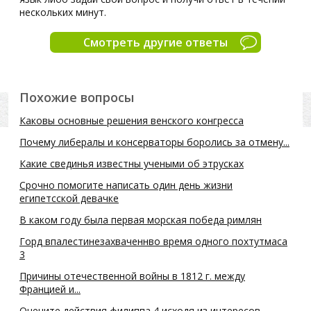
нескольких минут.
Смотреть другие ответы
Похожие вопросы
Каковы основные решения венского конгресса
Почему либералы и консерваторы боролись за отмену...
Какие свединья известны учеными об этрусках
Срочно помогите написать один день жизни
египетсской девачке
В каком году была первая морская победа римлян
Горд впалестинезахваченнво время одного похтутмаса
3
Причины отечественной войны в 1812 г. между
Францией и...
Оцените действия филиппа 4 исходя из интересов