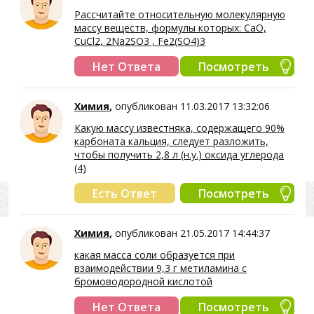
Рассчитайте относительную молекулярную
массу веществ, формулы которых: CaO,
CuCl2, 2Na2SO3 , Fe2(SO4)3
Нет Ответа
Посмотреть
Химия
,
опубликован 11.03.2017 13:32:06
Какую массу известняка, содержащего 90%
карбоната кальция, следует разложить,
чтобы получить 2,8 л (н.у.) оксида углерода
(4)
Есть Ответ
Посмотреть
Химия
,
опубликован 21.05.2017 14:44:37
какая масса соли образуется при
взаимодействии 9,3 г метиламина с
бромоводородной кислотой
Нет Ответа
Посмотреть