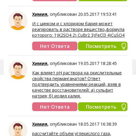
Химия
,
опубликован 20.05.2017 19:53:41
И с цинком и с хлоридом бария может
реагировать в растворе вещество,формула
которого: 1)K2SO4 2) CuBr2 3)FeCl3 4)CuSO4
Нет Ответа
Посмотреть
Химия
,
опубликован 19.05.2017 18:28:45
Как влияет рН раствора на окислительные
свойства перманганатов? Ответ
подтвердить уравнениями реакций, взяв в
качестве восстановителей: а) сульфит
натрия; б) иодид калия.
Нет Ответа
Посмотреть
Химия
,
опубликован 18.05.2017 16:38:39
рассчитайте объём углекислого газа,