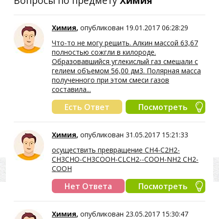
Вопросы по предмету
Химия
Химия
,
опубликован 19.01.2017 06:28:29
Что-то не могу решить. Алкин массой 63,67
полностью сожгли в килороде.
Образовавшийся углекислый газ смешали с
гелием объемом 56,00 дм3. Полярная масса
полученного при этом смеси газов
составила...
Есть Ответ
Посмотреть
Химия
,
опубликован 31.05.2017 15:21:33
осуществить превращение CH4-C2H2-
CH3CHO-CH3COOH-CLCH2--COOH-NH2 CH2-
COOH
Нет Ответа
Посмотреть
Химия
,
опубликован 23.05.2017 15:30:47