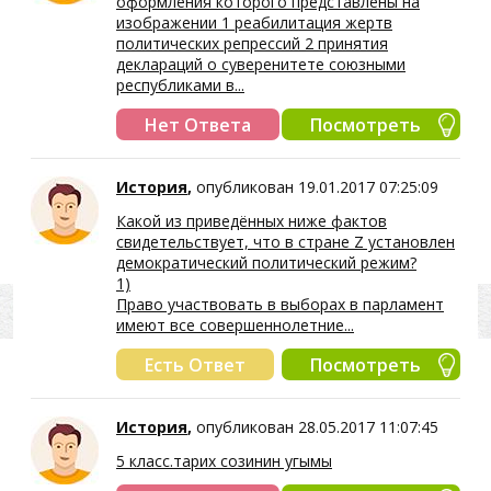
оформления которого представлены на
изображении 1 реабилитация жертв
политических репрессий 2 принятия
деклараций о суверенитете союзными
республиками в...
Нет Ответа
Посмотреть
История
,
опубликован 19.01.2017 07:25:09
Какой из приведённых ниже фактов
свидетельствует, что в стране Z установлен
демократический политический режим?
1)
Право участвовать в выборах в парламент
имеют все совершеннолетние...
Есть Ответ
Посмотреть
История
,
опубликован 28.05.2017 11:07:45
5 класс.тарих созинин угымы