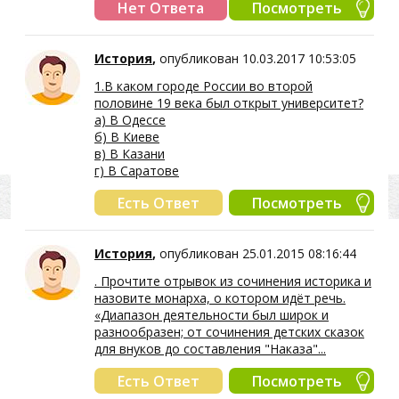
Нет Ответа
Посмотреть
История
,
опубликован 10.03.2017 10:53:05
1.В каком городе России во второй
половине 19 века был открыт университет?
а) В Одессе
б) В Киеве
в) В Казани
г) В Саратове
Есть Ответ
Посмотреть
История
,
опубликован 25.01.2015 08:16:44
. Прочтите отрывок из сочинения историка и
назовите монарха, о котором идёт речь.
«Диапазон деятельности был широк и
разнообразен; от сочинения детских сказок
для внуков до составления "Наказа"...
Есть Ответ
Посмотреть