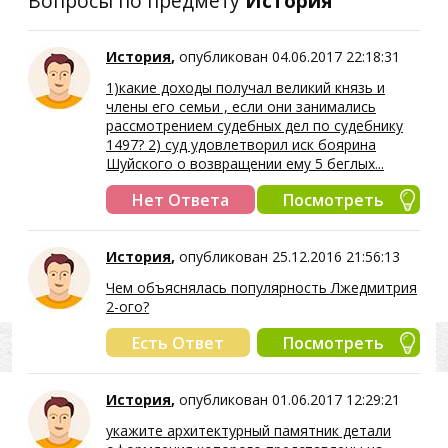
Вопросы по предмету
История
История
,
опубликован 04.06.2017 22:18:31
1)какие доходы получал великий князь и
члены его семьи , если они занимались
рассмотрением судебных дел по судебнику
1497? 2) суд удовлетворил иск боярина
Шуйского о возвращении ему 5 беглых...
Нет Ответа
Посмотреть
История
,
опубликован 25.12.2016 21:56:13
Чем объяснялась популярность Лжедмитрия
2-ого?
Есть Ответ
Посмотреть
История
,
опубликован 01.06.2017 12:29:21
укажите архитектурный памятник детали